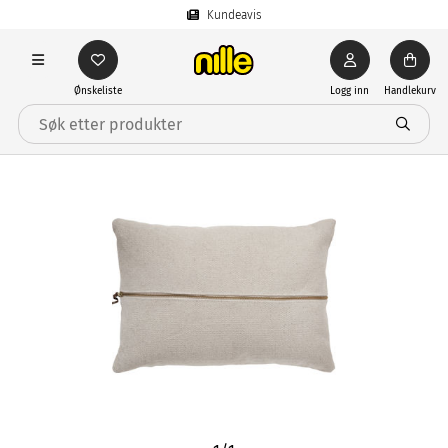
Kundeavis
Ønskeliste
Logg inn
Handlekurv