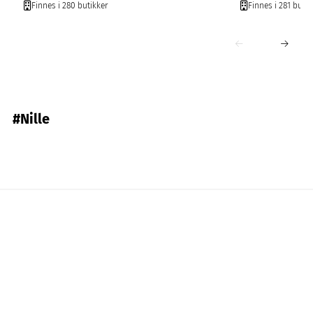
Finnes i 280 butikker
Finnes i 281 butik
#Nille