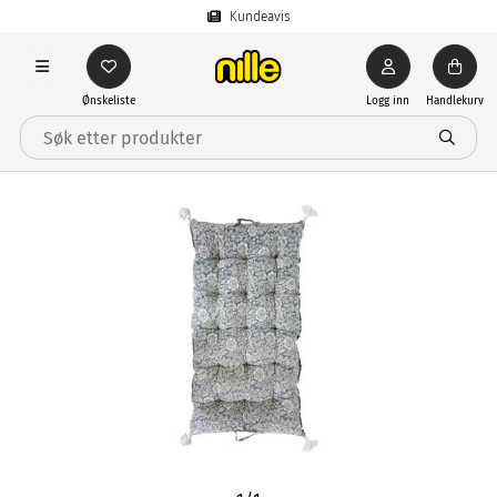
Kundeavis
Ønskeliste
Logg inn
Handlekurv