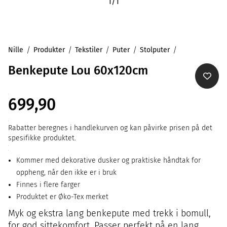
1
/
1
Nille
Produkter
Tekstiler
Puter
Stolputer
Benkepute Lou 60x120cm
699,90
Rabatter beregnes i handlekurven og kan påvirke prisen på det
spesifikke produktet.
Kommer med dekorative dusker og praktiske håndtak for
oppheng, når den ikke er i bruk
Finnes i flere farger
Produktet er Øko-Tex merket
Myk og ekstra lang benkepute med trekk i bomull,
for god sittekomfort. Passer perfekt på en lang