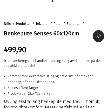
1
/
1
Nille
Produkter
Tekstiler
Puter
Stolputer
Benkepute Senses 60x120cm
499,90
Rabatter beregnes i handlekurven og kan påvirke prisen på det
spesifikke produktet.
Kommer med dekorative sting og praktiske håndtak for
oppheng, når den ikke er i bruk
Finnes i flere farger
Produktet er Øko-Tex merket
Myk og ekstra lang benkepute med trekk i bomull,
for god sittekomfort. Passer perfekt på en lang