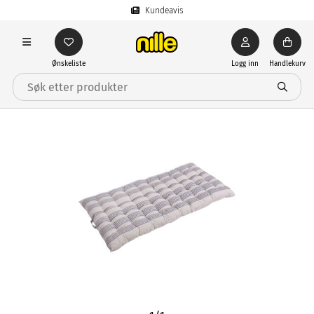
Kundeavis
Ønskeliste
Logg inn
Handlekurv