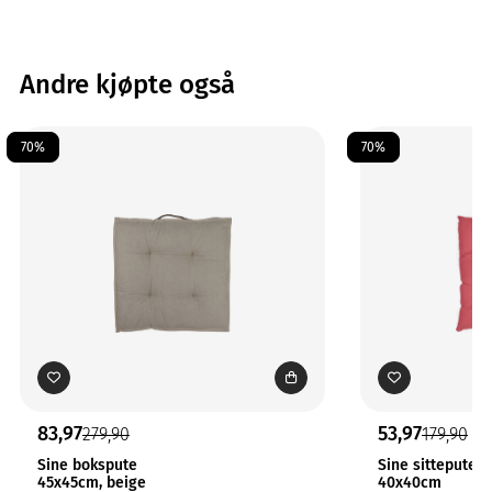
Andre kjøpte også
70%
70%
83,97
53,97
279,90
179,90
Sine bokspute
Sine sittepute c
45x45cm, beige
40x40cm