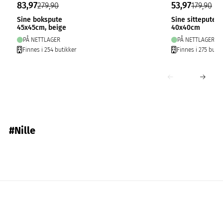
83,97
53,97
279,90
179,90
Sine bokspute
Sine sittepute c
45x45cm, beige
40x40cm
PÅ NETTLAGER
PÅ NETTLAGER
Finnes i 254 butikker
Finnes i 275 butik
#Nille