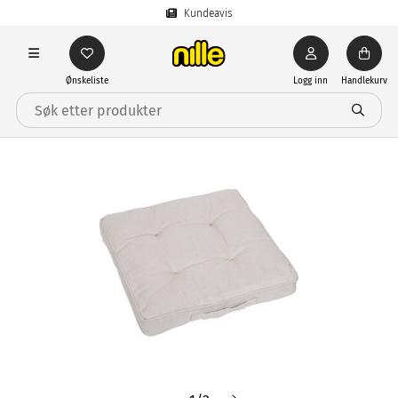
Kundeavis
Ønskeliste
Logg inn
Handlekurv