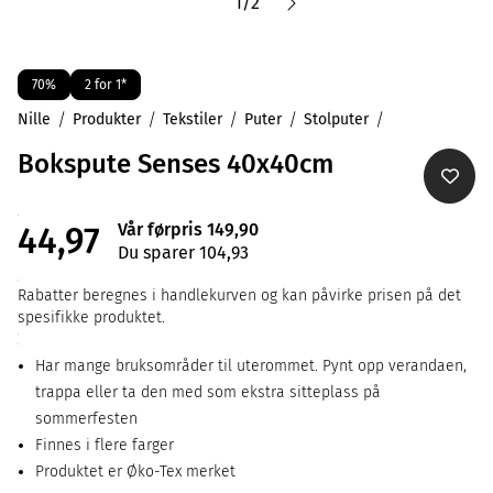
1
/
2
70%
2 for 1*
Nille
Produkter
Tekstiler
Puter
Stolputer
Bokspute Senses 40x40cm
Vår førpris 149,90
44,97
Du sparer 104,93
Rabatter beregnes i handlekurven og kan påvirke prisen på det
spesifikke produktet.
Har mange bruksområder til uterommet. Pynt opp verandaen,
trappa eller ta den med som ekstra sitteplass på
sommerfesten
Finnes i flere farger
Produktet er Øko-Tex merket