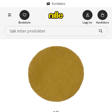
Kundeavis
Ønskeliste
Logg inn
Handlekurv