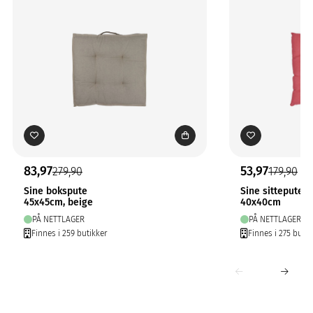
83,97
53,97
279,90
179,90
Sine bokspute
Sine sittepute c
45x45cm, beige
40x40cm
PÅ NETTLAGER
PÅ NETTLAGER
Finnes i 259 butikker
Finnes i 275 butik