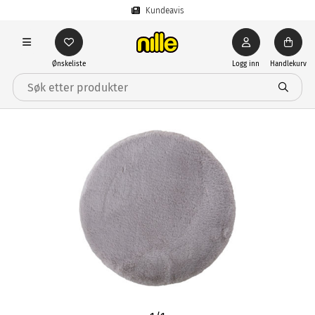
Kundeavis
Ønskeliste
Logg inn
Handlekurv