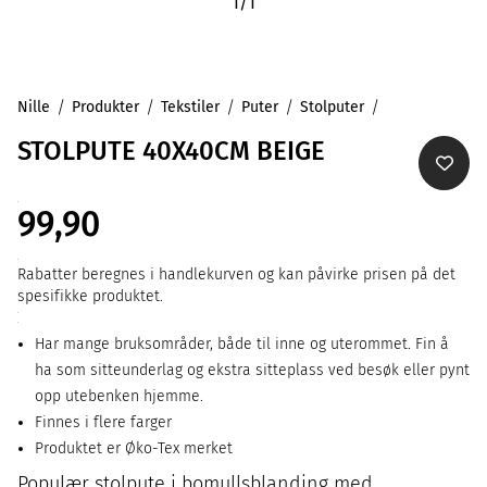
1
/
1
Nille
Produkter
Tekstiler
Puter
Stolputer
STOLPUTE 40X40CM BEIGE
99,90
Rabatter beregnes i handlekurven og kan påvirke prisen på det
spesifikke produktet.
Har mange bruksområder, både til inne og uterommet. Fin å
ha som sitteunderlag og ekstra sitteplass ved besøk eller pynt
opp utebenken hjemme.
Finnes i flere farger
Produktet er Øko-Tex merket
Populær stolpute i bomullsblanding med