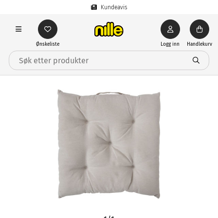
Kundeavis
Ønskeliste
Logg inn
Handlekurv