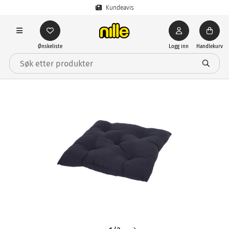
Kundeavis
Ønskeliste
Logg inn
Handlekurv