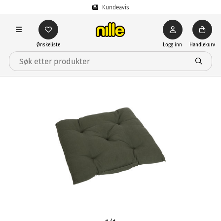
Kundeavis
Ønskeliste
Logg inn
Handlekurv