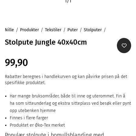
1
/
1
Nille
Produkter
Tekstiler
Puter
Stolputer
Stolpute Jungle 40x40cm
99,90
Rabatter beregnes i handlekurven og kan påvirke prisen på det
spesifikke produktet.
Har mange bruksområder, både til inne og uterommet. Fin å
ha som sitteunderlag og ekstra sitteplass ved besøk eller pynt
opp utebenken hjemme
Finnes i flere farger
Produktet er Øko-Tex merket
Populær stolpute i bomullsblanding med