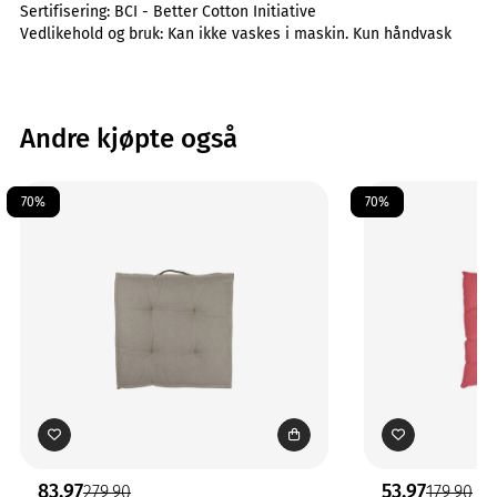
Sertifisering:
BCI - Better Cotton Initiative
Vedlikehold og bruk:
Kan ikke vaskes i maskin. Kun håndvask
Andre kjøpte også
70%
70%
83,97
53,97
279,90
179,90