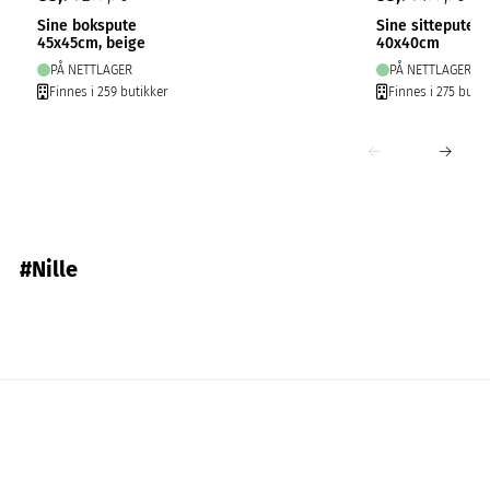
Sine bokspute
Sine sittepute c
45x45cm, beige
40x40cm
PÅ NETTLAGER
PÅ NETTLAGER
Finnes i 259 butikker
Finnes i 275 butik
#Nille