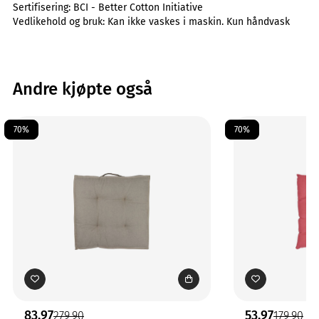
Sertifisering:
BCI - Better Cotton Initiative
Vedlikehold og bruk:
Kan ikke vaskes i maskin. Kun håndvask
Andre kjøpte også
70%
70%
83,97
53,97
279,90
179,90