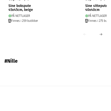
Sine bokspute
Sine sittepute c
45x45cm, beige
40x40cm
PÅ NETTLAGER
PÅ NETTLAGER
Finnes i 259 butikker
Finnes i 275 butik
#Nille