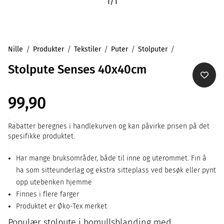
1
/
1
Nille
Produkter
Tekstiler
Puter
Stolputer
Stolpute Senses 40x40cm
99,90
Rabatter beregnes i handlekurven og kan påvirke prisen på det
spesifikke produktet.
Har mange bruksområder, både til inne og uterommet. Fin å
ha som sitteunderlag og ekstra sitteplass ved besøk eller pynt
opp utebenken hjemme
Finnes i flere farger
Produktet er Øko-Tex merket
Populær stolpute i bomullsblanding med