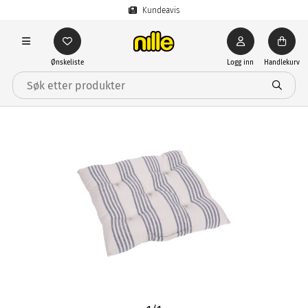
Kundeavis
Ønskeliste
Logg inn
Handlekurv