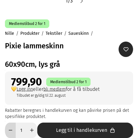
1
/
3
Medlemstilbud 2 for 1
Nille
Produkter
Tekstiler
Saueskinn
Pixie lammeskinn
60x90cm, lys grå
799,90
Medlemstilbud 2 for 1
eller
for å få tilbudet
Logg inn
bli medlem
Tilbudet er gyldig til 22. august
Rabatter beregnes i handlekurven og kan påvirke prisen på det
spesifikke produktet.
Legg til i handlekurven