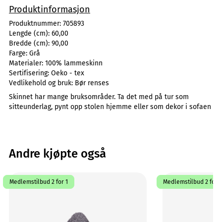
Produktinformasjon
Produktnummer:
705893
Lengde (cm):
60,00
Bredde (cm):
90,00
Farge:
Grå
Materialer:
100% lammeskinn
Sertifisering:
Oeko - tex
Vedlikehold og bruk:
Bør renses
Skinnet har mange bruksområder. Ta det med på tur som
sitteunderlag, pynt opp stolen hjemme eller som dekor i sofaen
Andre kjøpte også
Medlemstilbud 2 for 1
Medlemstilbud 2 for 1