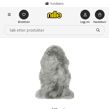
Kundeavis
Ønskeliste
Logg inn
Handlekurv