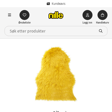
Kundeavis
Ønskeliste
Logg inn
Handlekurv