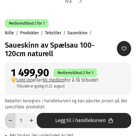
1
/
2
Medlemstilbud 2 for 1
Nille
Produkter
Tekstiler
Saueskinn
Saueskinn av Spælsau 100-
120cm naturell
1 499,90
Medlemstilbud 2 for 1
eller
for å få tilbudet
Logg inn
bli medlem
Tilbudet er gyldig til 22. august
Rabatter beregnes i handlekurven og kan påvirke prisen på det
spesifikke produktet.
Legg til i handlekurven
Bør brukes der underlaget er tørt