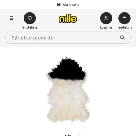
Kundeavis
Ønskeliste
Logg inn
Handlekurv