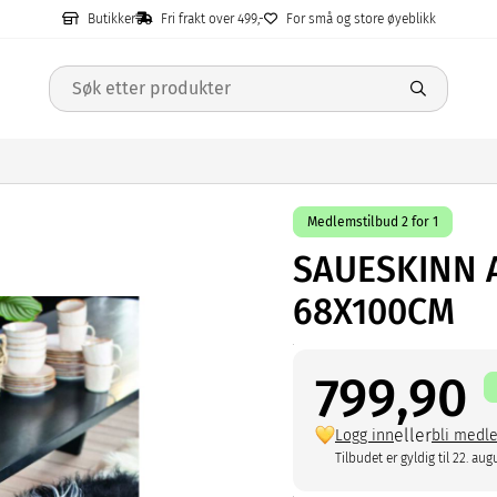
Butikker
Fri frakt over 499,-
For små og store øyeblikk
Medlemstilbud 2 for 1
SAUESKINN 
68X100CM
799,90
eller
Logg inn
bli medl
Tilbudet er gyldig til 22. aug