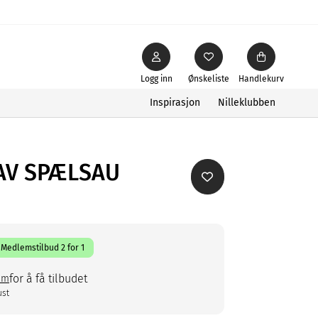
Logg inn
Ønskeliste
Handlekurv
Inspirasjon
Nilleklubben
AV SPÆLSAU
Medlemstilbud 2 for 1
for å få tilbudet
em
ust