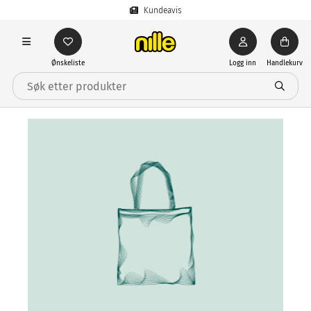
Kundeavis
Ønskeliste
Logg inn
Handlekurv