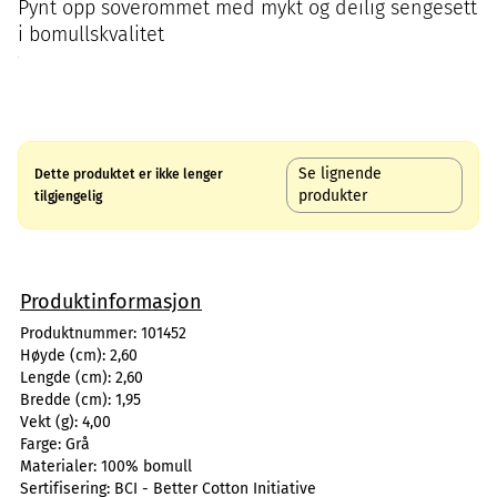
Pynt opp soverommet med mykt og deilig sengesett
i bomullskvalitet
Se lignende
Dette produktet er ikke lenger
produkter
tilgjengelig
Produktinformasjon
Produktnummer:
101452
Høyde (cm):
2,60
Lengde (cm):
2,60
Bredde (cm):
1,95
Vekt (g):
4,00
Farge:
Grå
Materialer:
100% bomull
Sertifisering:
BCI - Better Cotton Initiative