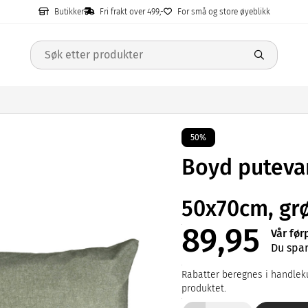
Butikker
Fri frakt over 499,-
For små og store øyeblikk
50%
Boyd putevar
50x70cm, gr
89,95
Vår før
Du spar
Rabatter beregnes i handleku
produktet.