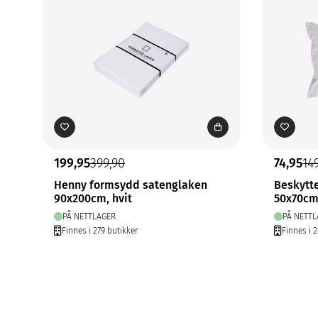
199,95
399,90
74,95
14
Henny formsydd satenglaken
Beskytt
90x200cm, hvit
50x70cm,
PÅ NETTLAGER
PÅ NETTL
Finnes i 279 butikker
Finnes i 2