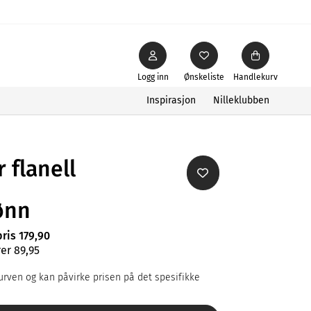
Logg inn
Ønskeliste
Handlekurv
Inspirasjon
Nilleklubben
 flanell
ønn
pris 179,90
er 89,95
rven og kan påvirke prisen på det spesifikke