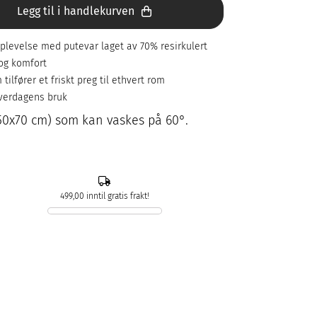
Legg til i handlekurven
plevelse med putevar laget av 70% resirkulert
og komfort
ilfører et friskt preg til ethvert rom
hverdagens bruk
(50x70 cm) som kan vaskes på 60°.
499,00 inntil gratis frakt!