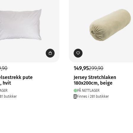
9,90
149,95
299,90
elsestrekk pute
Jersey Stretchlaken
 hvit
180x200cm, beige
AGER
PÅ NETTLAGER
81 butikker
Finnes i 281 butikker