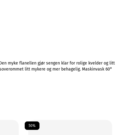
Den myke flanellen gjør sengen klar for rolige kvelder og litt
re soverommet litt mykere og mer behagelig. Maskinvask 60°
50%
50%