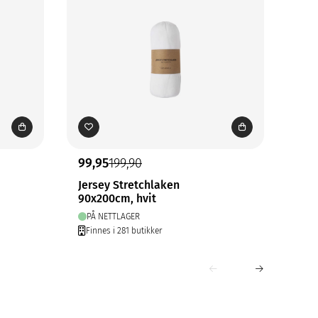
99,95
199,90
99,
Jersey Stretchlaken
Chi
90x200cm, hvit
70x
PÅ NETTLAGER
PÅ
Finnes i 281 butikker
Fin