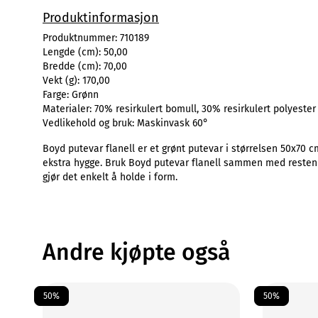
Produktinformasjon
Produktnummer:
710189
Lengde (cm):
50,00
Bredde (cm):
70,00
Vekt (g):
170,00
Farge:
Grønn
Materialer:
70% resirkulert bomull, 30% resirkulert polyester
Vedlikehold og bruk:
Maskinvask 60°
Boyd putevar flanell er et grønt putevar i størrelsen 50x70 cm
ekstra hygge. Bruk Boyd putevar flanell sammen med resten av
gjør det enkelt å holde i form.
Andre kjøpte også
50%
50%