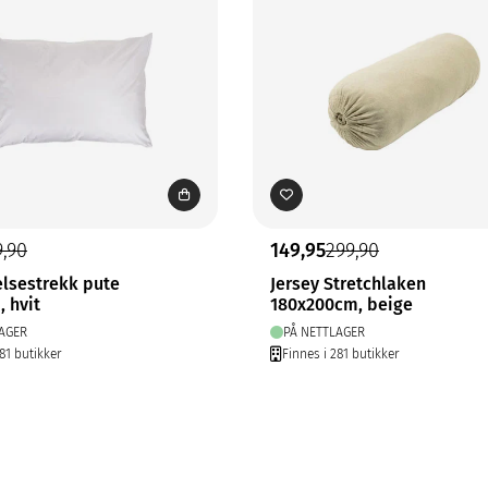
9,90
149,95
299,90
elsestrekk pute
Jersey Stretchlaken
 hvit
180x200cm, beige
AGER
PÅ NETTLAGER
81 butikker
Finnes i 281 butikker