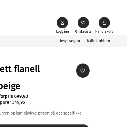
Logg inn
Ønskeliste
Handlekurv
Inspirasjon
Nilleklubben
tt flanell
beige
førpris 699,90
parer 349,95
rven og kan påvirke prisen på det spesifikke