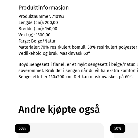
Produktinformasjon
Produktnummer:
710193
Lengde (cm):
200,00
Bredde (cm):
140,00
Vekt (g):
1300,00
Farge:
Beige/Natur
Materialer:
70% resirkulert bomull, 30% resirkulert polyester
Vedlikehold og bruk:
Maskinvask 60°
Boyd Sengesett i flanell er et mykt sengesett i beige/natur. D
soverommet. Bruk det i sengen når du vil ha ekstra komfort i 
Sengesettet er 140x200 cm. Det kan maskinvaskes på 60°.
Andre kjøpte også
50%
50%