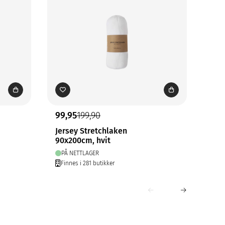
99,95
199,90
99,
Jersey Stretchlaken
Chi
90x200cm, hvit
70x
PÅ NETTLAGER
PÅ
Finnes i 281 butikker
Fin