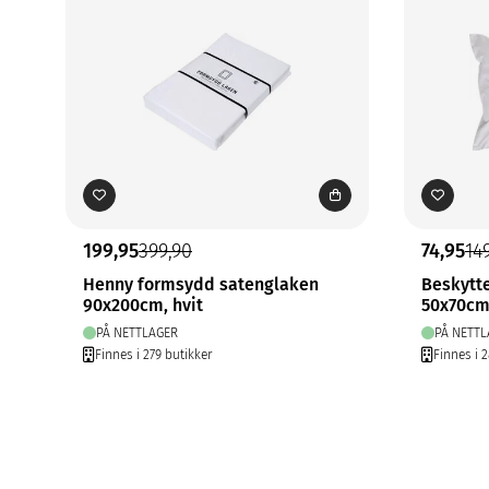
199,95
399,90
74,95
14
Henny formsydd satenglaken
Beskytt
90x200cm, hvit
50x70cm,
PÅ NETTLAGER
PÅ NETTL
Finnes i 279 butikker
Finnes i 2