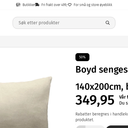
Butikker
Fri frakt over 499,-
For små og store øyeblikk
50%
Boyd sengese
140x200cm, 
349,95
Vår 
Du s
Rabatter beregnes i handleku
produktet.