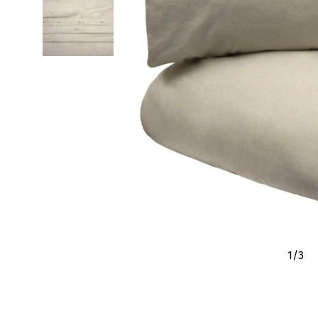
1
/
3