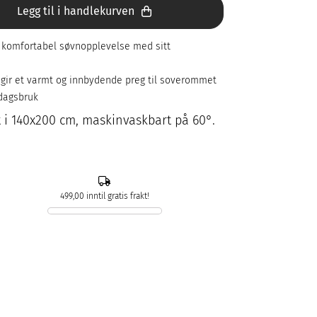
Legg til i handlekurven
 komfortabel søvnopplevelse med sitt
m gir et varmt og innbydende preg til soverommet
rdagsbruk
t i 140x200 cm, maskinvaskbart på 60°.
499,00 inntil gratis frakt!