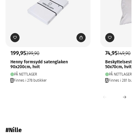
199,95
74,95
399,90
149,90
Henny formsydd satenglaken
Beskyttelsestre
90x200cm, hvit
50x70cm, hvit
PÅ NETTLAGER
PÅ NETTLAGER
Finnes i 278 butikker
Finnes i 281 butik
#Nille