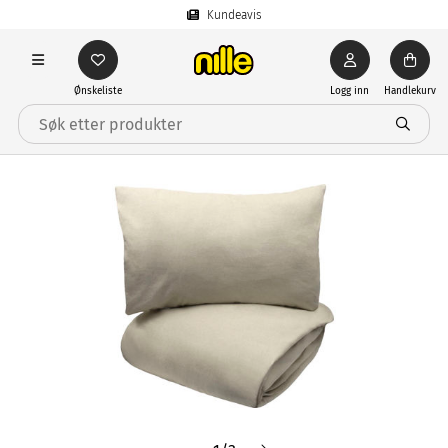
Kundeavis
Ønskeliste
Logg inn
Handlekurv