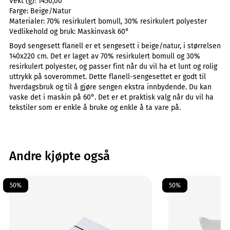
Vekt (g):
1450,00
Farge:
Beige/Natur
Materialer:
70% resirkulert bomull, 30% resirkulert polyester
Vedlikehold og bruk:
Maskinvask 60°
Boyd sengesett flanell er et sengesett i beige/natur, i størrelsen
140x220 cm. Det er laget av 70% resirkulert bomull og 30%
resirkulert polyester, og passer fint når du vil ha et lunt og rolig
uttrykk på soverommet. Dette flanell-sengesettet er godt til
hverdagsbruk og til å gjøre sengen ekstra innbydende. Du kan
vaske det i maskin på 60°. Det er et praktisk valg når du vil ha
tekstiler som er enkle å bruke og enkle å ta vare på.
Andre kjøpte også
50%
50%