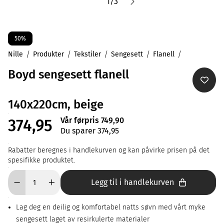
1
/
3
50%
Nille
Produkter
Tekstiler
Sengesett
Flanell
Boyd sengesett flanell
140x220cm, beige
Vår førpris 749,90
374,95
Du sparer 374,95
Rabatter beregnes i handlekurven og kan påvirke prisen på det
spesifikke produktet.
Legg til i handlekurven
Lag deg en deilig og komfortabel natts søvn med vårt myke
sengesett laget av resirkulerte materialer