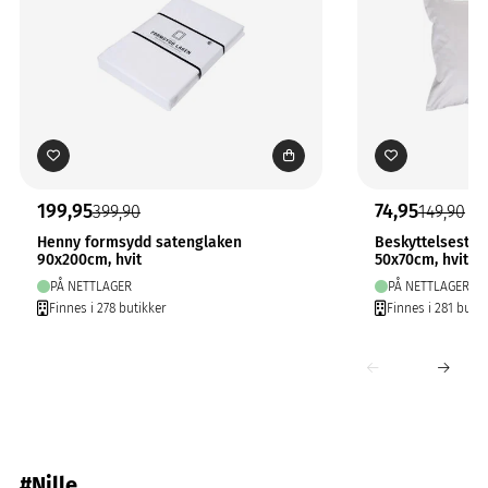
199,95
74,95
399,90
149,90
Henny formsydd satenglaken
Beskyttelsestre
90x200cm, hvit
50x70cm, hvit
PÅ NETTLAGER
PÅ NETTLAGER
Finnes i 278 butikker
Finnes i 281 butik
#Nille