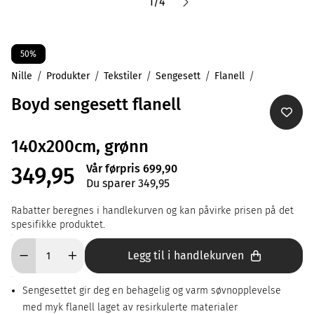
1
/
4
50%
Nille
Produkter
Tekstiler
Sengesett
Flanell
Boyd sengesett flanell
140x200cm, grønn
Vår førpris 699,90
349,95
Du sparer 349,95
Rabatter beregnes i handlekurven og kan påvirke prisen på det
spesifikke produktet.
Legg til i handlekurven
Sengesettet gir deg en behagelig og varm søvnopplevelse
med myk flanell laget av resirkulerte materialer