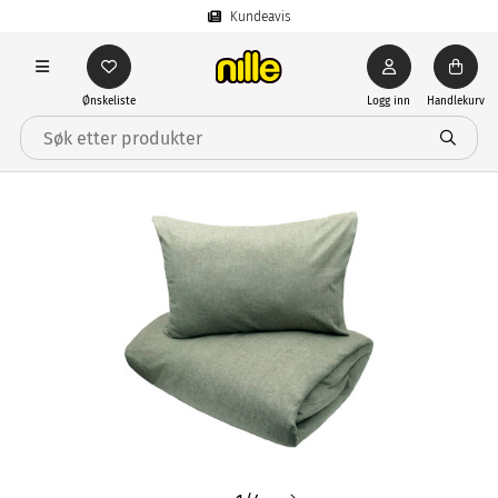
Kundeavis
Ønskeliste
Logg inn
Handlekurv