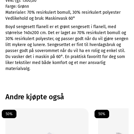
Vekt (g):
1300,00
Farge:
Grønn
Materialer:
70% resirkulert bomull, 30% resirkulert polyester
Vedlikehold og bruk:
Maskinvask 60°
Boyd sengesett flanell er et grønt sengesett i flanell, med
størrelse 140x200 cm. Det er laget av 70% resirkulert bomull og
30% resirkulert polyester, og passer godt når du vil gjøre sengen
litt mykere og lunere. Sengesettet er fint til hverdagsbruk og
passer godt på soverommet når du vil ha en rolig og enkel stil.
Du vasker det i maskin på 60°. En praktisk favoritt for deg som
liker tekstiler med både komfort og et mer ansvarlig
materialvalg.
Andre kjøpte også
50%
50%