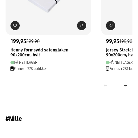
199,95
99,95
399,90
199,90
Henny formsydd satenglaken
Jersey Stretchl
90x200cm, hvit
90x200cm, hvit
PÅ NETTLAGER
PÅ NETTLAGER
Finnes i 278 butikker
Finnes i 281 butik
#Nille