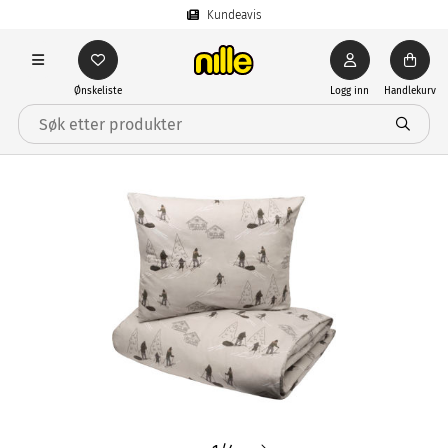
Kundeavis
Ønskeliste
Logg inn
Handlekurv