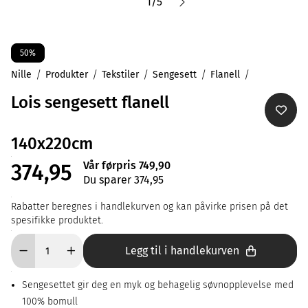
1
/
5
50%
Nille
Produkter
Tekstiler
Sengesett
Flanell
Lois sengesett flanell
140x220cm
Vår førpris 749,90
374,95
Du sparer 374,95
Rabatter beregnes i handlekurven og kan påvirke prisen på det
spesifikke produktet.
Legg til i handlekurven
Sengesettet gir deg en myk og behagelig søvnopplevelse med
100% bomull