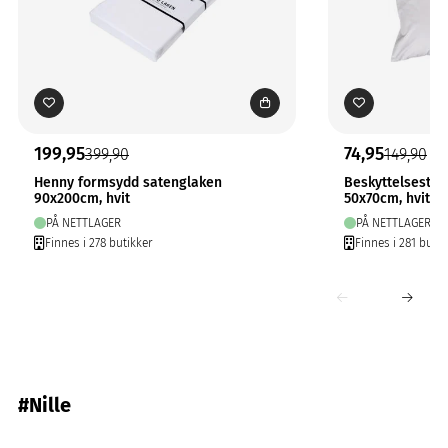
199,95
74,95
399,90
149,90
Henny formsydd satenglaken
Beskyttelsestre
90x200cm, hvit
50x70cm, hvit
PÅ NETTLAGER
PÅ NETTLAGER
Finnes i 278 butikker
Finnes i 281 butik
#Nille