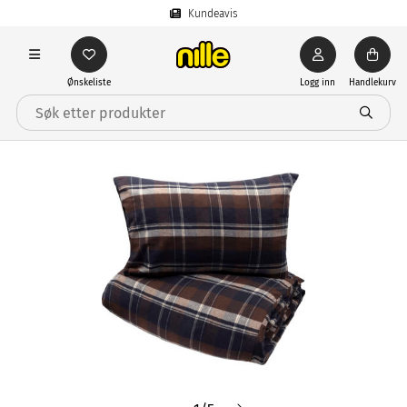
Kundeavis
Ønskeliste
Logg inn
Handlekurv