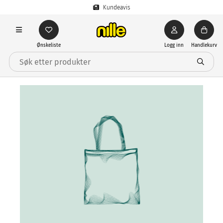
Kundeavis
Ønskeliste
Logg inn
Handlekurv