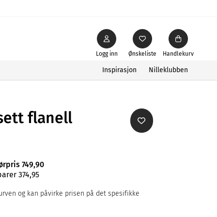
Logg inn
Ønskeliste
Handlekurv
Inspirasjon
Nilleklubben
ett flanell
ørpris 749,90
parer 374,95
rven og kan påvirke prisen på det spesifikke