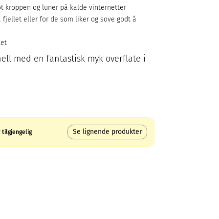
t kroppen og luner på kalde vinternetter
fjellet eller for de som liker og sove godt å
ket
nell med en fantastisk myk overflate i
Se lignende produkter
tilgjengelig