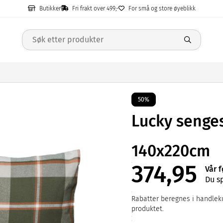
Butikker
Fri frakt over 499,-
For små og store øyeblikk
50%
Lucky senges
140x220cm
374,95
Vår f
Du s
Rabatter beregnes i handleku
produktet.