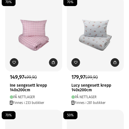
70%
70%
149,97
179,97
499,90
599,90
Ine sengesett krepp
Lucy sengesett krepp
140x200cm
140x200cm
PÅ NETTLAGER
PÅ NETTLAGER
Finnes i 233 butikker
Finnes i 281 butikker
70%
50%