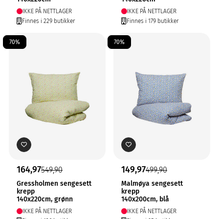
IKKE PÅ NETTLAGER
IKKE PÅ NETTLAGER
Finnes i 229 butikker
Finnes i 179 butikker
70%
70%
164,97
149,97
549,90
499,90
Gressholmen sengesett
Malmøya sengesett
krepp
krepp
140x220cm, grønn
140x200cm, blå
IKKE PÅ NETTLAGER
IKKE PÅ NETTLAGER