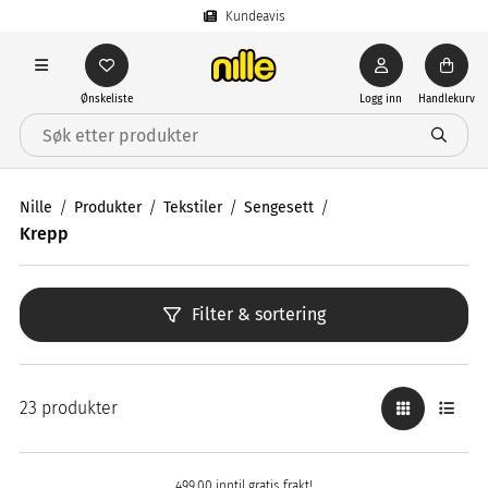
Kundeavis
Ønskeliste
Logg inn
Handlekurv
Nille
Produkter
Tekstiler
Sengesett
Krepp
Filter & sortering
23 produkter
499,00 inntil gratis frakt!