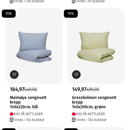
Finnes i 136 butikker
Finnes i 95 butikker
70%
70%
164,97
149,97
549,90
499,90
Malmøya sengesett
Gressholmen sengesett
krepp
krepp
140x220cm, blå
140x200cm, grønn
IKKE PÅ NETTLAGER
IKKE PÅ NETTLAGER
Finnes i 104 butikker
Finnes i 104 butikker