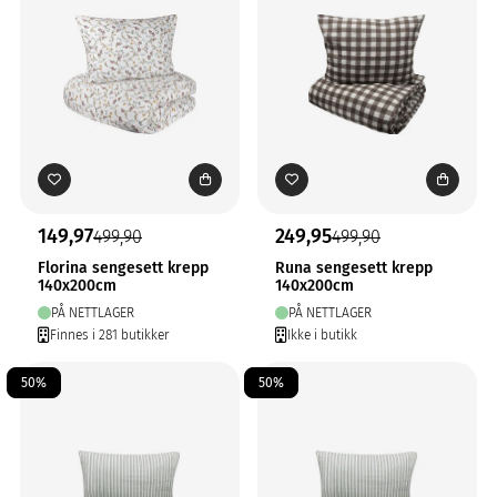
149,97
249,95
499,90
499,90
Florina sengesett krepp
Runa sengesett krepp
140x200cm
140x200cm
PÅ NETTLAGER
PÅ NETTLAGER
Finnes i 281 butikker
Ikke i butikk
50%
50%