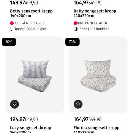
149,97
164,97
499,90
549,90
Betty sengesett krepp
Betty sengesett krepp
140x200cm
140x220cm
IKKE PÅ NETTLAGER
IKKE PÅ NETTLAGER
Finnes i 200 butikker
Finnes i 107 butikker
70%
70%
194,97
164,97
649,90
549,90
Lucy sengesett krepp
Florina sengesett krepp
140x220cm
140x220cm