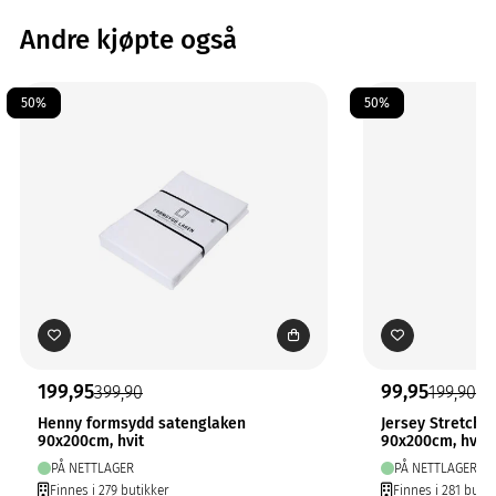
Andre kjøpte også
50%
50%
199,95
99,95
399,90
199,90
Henny formsydd satenglaken
Jersey Stretchl
90x200cm, hvit
90x200cm, hvit
PÅ NETTLAGER
PÅ NETTLAGER
Finnes i 279 butikker
Finnes i 281 butik