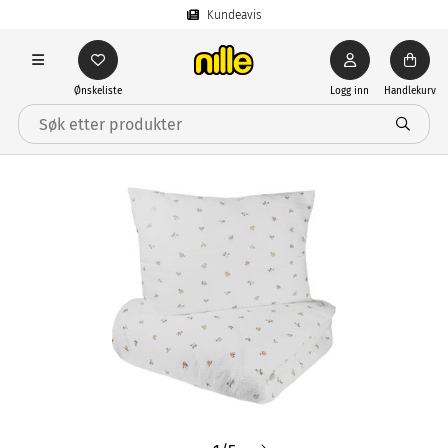
Kundeavis
Ønskeliste
Logg inn
Handlekurv