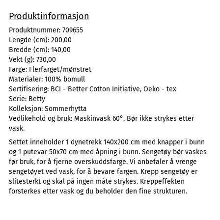
Produktinformasjon
Produktnummer:
709655
Lengde (cm):
200,00
Bredde (cm):
140,00
Vekt (g):
730,00
Farge:
Flerfarget/mønstret
Materialer:
100% bomull
Sertifisering:
BCI - Better Cotton Initiative, Oeko - tex
Serie:
Betty
Kolleksjon:
Sommerhytta
Vedlikehold og bruk:
Maskinvask 60°. Bør ikke strykes etter
vask.
Settet inneholder 1 dynetrekk 140x200 cm med knapper i bunn
og 1 putevar 50x70 cm med åpning i bunn. Sengetøy bør vaskes
før bruk, for å fjerne overskuddsfarge. Vi anbefaler å vrenge
sengetøyet ved vask, for å bevare fargen. Krepp sengetøy er
slitesterkt og skal på ingen måte strykes. Kreppeffekten
forsterkes etter vask og du beholder den fine strukturen.