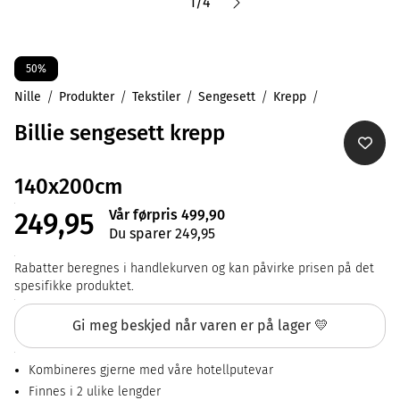
1
/
4
50%
Nille
Produkter
Tekstiler
Sengesett
Krepp
Billie sengesett krepp
140x200cm
Vår førpris 499,90
249,95
Du sparer 249,95
Rabatter beregnes i handlekurven og kan påvirke prisen på det
spesifikke produktet.
Gi meg beskjed når varen er på lager 💛
Kombineres gjerne med våre hotellputevar
Finnes i 2 ulike lengder