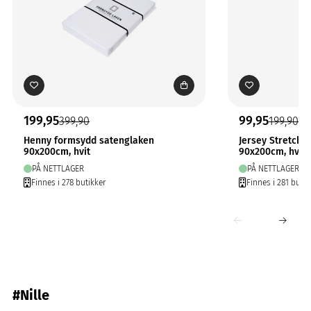
199,95
99,95
399,90
199,90
Henny formsydd satenglaken
Jersey Stretchl
90x200cm, hvit
90x200cm, hvit
PÅ NETTLAGER
PÅ NETTLAGER
Finnes i 278 butikker
Finnes i 281 butik
#Nille