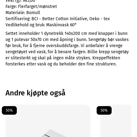
Vekt (g):
985,00
Farge:
Flerfarget/mønstret
Materiale:
Bomull
Sertifisering:
BCI - Better Cotton Initiative, Oeko - tex
Vedlikehold og bruk:
Maskinvask 60°
Settet inneholder 1 dynetrekk 140x200 cm med knapper i bunn
og 1 putevar 50x70 cm med åpning i bunn. Sengetøy bør vaskes
før bruk, for å fjerne overskuddsfarge. Vi anbefaler å vrenge
sengetøyet ved vask, for å bevare fargen. Billie krepp sengetøy
er slitesterkt og skal på ingen måte strykes. Kreppeffekten
forsterkes etter vask og du beholder den fine strukturen.
Andre kjøpte også
50%
50%