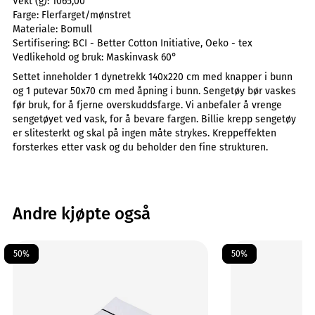
Vekt (g):
1065,00
Farge:
Flerfarget/mønstret
Materiale:
Bomull
Sertifisering:
BCI - Better Cotton Initiative, Oeko - tex
Vedlikehold og bruk:
Maskinvask 60°
Settet inneholder 1 dynetrekk 140x220 cm med knapper i bunn
og 1 putevar 50x70 cm med åpning i bunn. Sengetøy bør vaskes
før bruk, for å fjerne overskuddsfarge. Vi anbefaler å vrenge
sengetøyet ved vask, for å bevare fargen. Billie krepp sengetøy
er slitesterkt og skal på ingen måte strykes. Kreppeffekten
forsterkes etter vask og du beholder den fine strukturen.
Andre kjøpte også
50%
50%