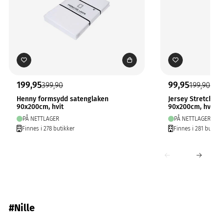
199,95
99,95
399,90
199,90
Henny formsydd satenglaken
Jersey Stretchl
90x200cm, hvit
90x200cm, hvit
PÅ NETTLAGER
PÅ NETTLAGER
Finnes i 278 butikker
Finnes i 281 butik
#Nille