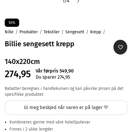
1
/
4
50%
Nille
Produkter
Tekstiler
Sengesett
Krepp
Billie sengesett krepp
140x220cm
Vår førpris 549,90
274,95
Du sparer 274,95
Rabatter beregnes i handlekurven og kan påvirke prisen på det
spesifikke produktet.
Gi meg beskjed når varen er på lager 💛
Kombineres gjerne med våre hotellputevar
Finnes i 2 ulike lengder