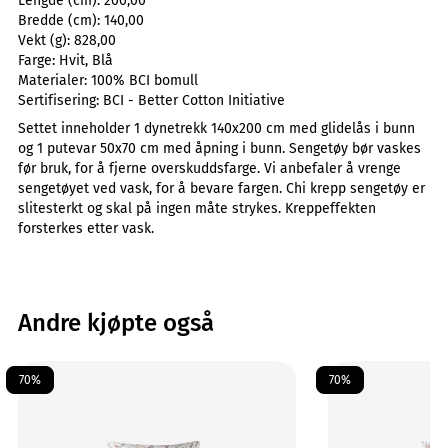
Lengde (cm):
200,00
Bredde (cm):
140,00
Vekt (g):
828,00
Farge:
Hvit, Blå
Materialer:
100% BCI bomull
Sertifisering:
BCI - Better Cotton Initiative
Settet inneholder 1 dynetrekk 140x200 cm med glidelås i bunn
og 1 putevar 50x70 cm med åpning i bunn. Sengetøy bør vaskes
før bruk, for å fjerne overskuddsfarge. Vi anbefaler å vrenge
sengetøyet ved vask, for å bevare fargen. Chi krepp sengetøy er
slitesterkt og skal på ingen måte strykes. Kreppeffekten
forsterkes etter vask.
Andre kjøpte også
70%
70%