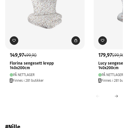
149,97
179,97
499,90
599,90
Florina sengesett krepp
Lucy sengesett 
140x200cm
140x200cm
PÅ NETTLAGER
PÅ NETTLAGER
Finnes i 281 butikker
Finnes i 281 butik
#Nille