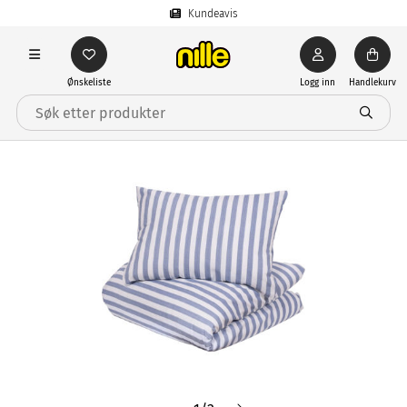
Kundeavis
Ønskeliste
Logg inn
Handlekurv