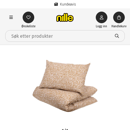
Kundeavis
Ønskeliste
Logg inn
Handlekurv