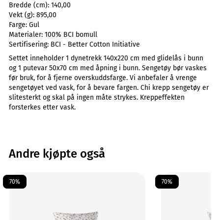
Bredde (cm):
140,00
Vekt (g):
895,00
Farge:
Gul
Materialer:
100% BCI bomull
Sertifisering:
BCI - Better Cotton Initiative
Settet inneholder 1 dynetrekk 140x220 cm med glidelås i bunn
og 1 putevar 50x70 cm med åpning i bunn. Sengetøy bør vaskes
før bruk, for å fjerne overskuddsfarge. Vi anbefaler å vrenge
sengetøyet ved vask, for å bevare fargen. Chi krepp sengetøy er
slitesterkt og skal på ingen måte strykes. Kreppeffekten
forsterkes etter vask.
Andre kjøpte også
70%
70%