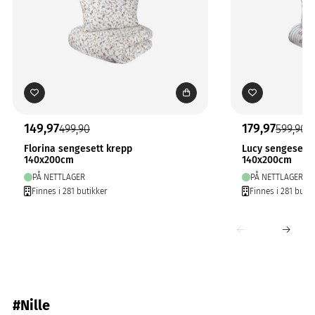
149,97
179,97
499,90
599,90
Florina sengesett krepp
Lucy sengesett 
140x200cm
140x200cm
PÅ NETTLAGER
PÅ NETTLAGER
Finnes i 281 butikker
Finnes i 281 butik
#Nille