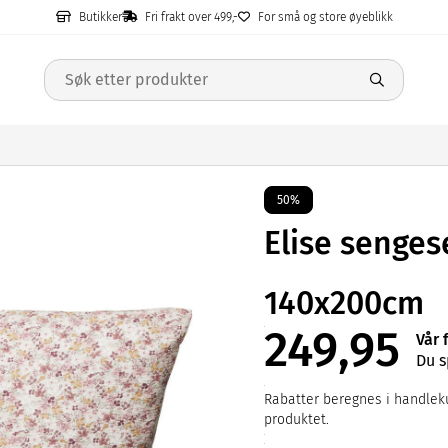
Butikker
Fri frakt over 499,-
For små og store øyeblikk
50%
Elise senges
140x200cm
249,95
Vår 
Du s
Rabatter beregnes i handleku
produktet.