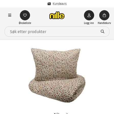
Kundeavis
Ønskeliste
Logg inn
Handlekurv