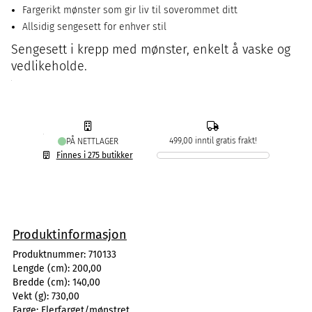
Fargerikt mønster som gir liv til soverommet ditt
Allsidig sengesett for enhver stil
Sengesett i krepp med mønster, enkelt å vaske og
vedlikeholde.
499,00 inntil gratis frakt!
PÅ NETTLAGER
Finnes i 275 butikker
Produktinformasjon
Produktnummer:
710133
Lengde (cm):
200,00
Bredde (cm):
140,00
Vekt (g):
730,00
Farge:
Flerfarget/mønstret