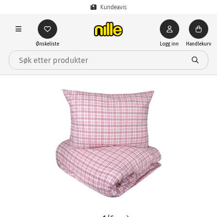
Kundeavis
Ønskeliste
Logg inn
Handlekurv