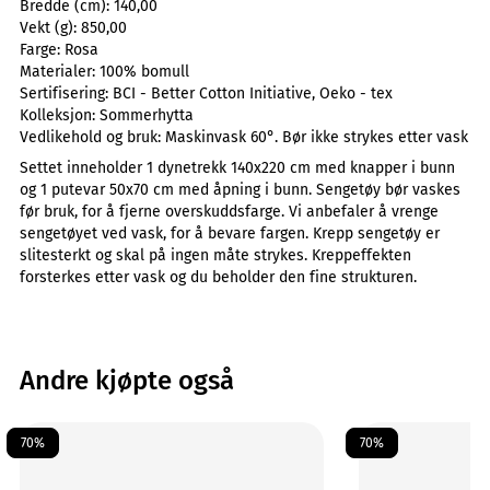
Bredde (cm):
140,00
Vekt (g):
850,00
Farge:
Rosa
Materialer:
100% bomull
Sertifisering:
BCI - Better Cotton Initiative, Oeko - tex
Kolleksjon:
Sommerhytta
Vedlikehold og bruk:
Maskinvask 60°. Bør ikke strykes etter vask
Settet inneholder 1 dynetrekk 140x220 cm med knapper i bunn
og 1 putevar 50x70 cm med åpning i bunn. Sengetøy bør vaskes
før bruk, for å fjerne overskuddsfarge. Vi anbefaler å vrenge
sengetøyet ved vask, for å bevare fargen. Krepp sengetøy er
slitesterkt og skal på ingen måte strykes. Kreppeffekten
forsterkes etter vask og du beholder den fine strukturen.
Andre kjøpte også
70%
70%