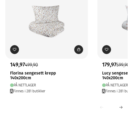
149,97
179,97
499,90
599,90
Florina sengesett krepp
Lucy sengesett 
140x200cm
140x200cm
PÅ NETTLAGER
PÅ NETTLAGER
Finnes i 281 butikker
Finnes i 281 butik