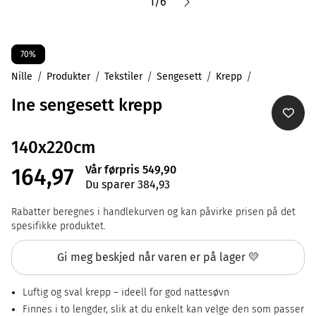
1
/
6
70%
Nille
Produkter
Tekstiler
Sengesett
Krepp
Ine sengesett krepp
140x220cm
Vår førpris 549,90
164,97
Du sparer 384,93
Rabatter beregnes i handlekurven og kan påvirke prisen på det
spesifikke produktet.
Gi meg beskjed når varen er på lager 💛
Luftig og sval krepp – ideell for god nattesøvn
Finnes i to lengder, slik at du enkelt kan velge den som passer