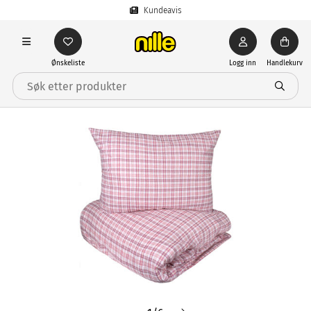
Kundeavis
Ønskeliste
Logg inn
Handlekurv