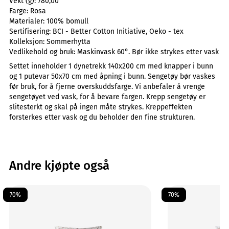
Vekt (g):
780,00
Farge:
Rosa
Materialer:
100% bomull
Sertifisering:
BCI - Better Cotton Initiative, Oeko - tex
Kolleksjon:
Sommerhytta
Vedlikehold og bruk:
Maskinvask 60°. Bør ikke strykes etter vask
Settet inneholder 1 dynetrekk 140x200 cm med knapper i bunn
og 1 putevar 50x70 cm med åpning i bunn. Sengetøy bør vaskes
før bruk, for å fjerne overskuddsfarge. Vi anbefaler å vrenge
sengetøyet ved vask, for å bevare fargen. Krepp sengetøy er
slitesterkt og skal på ingen måte strykes. Kreppeffekten
forsterkes etter vask og du beholder den fine strukturen.
Andre kjøpte også
70%
70%