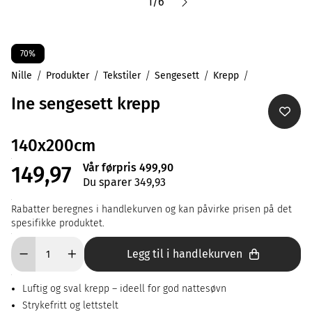
1
/
6
70%
Nille
Produkter
Tekstiler
Sengesett
Krepp
Ine sengesett krepp
140x200cm
Vår førpris 499,90
149,97
Du sparer 349,93
Rabatter beregnes i handlekurven og kan påvirke prisen på det
spesifikke produktet.
Legg til i handlekurven
Luftig og sval krepp – ideell for god nattesøvn
Strykefritt og lettstelt