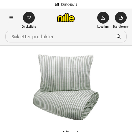
Kundeavis
Ønskeliste
Logg inn
Handlekurv