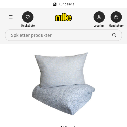
Kundeavis
Ønskeliste
Logg inn
Handlekurv