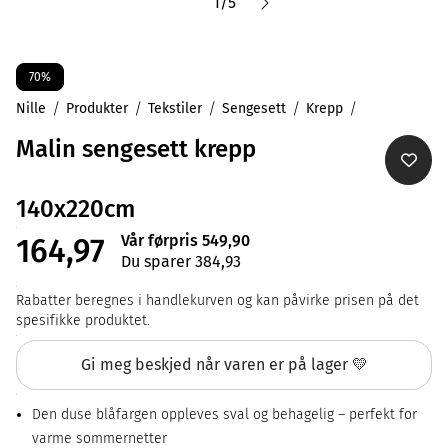
1
/
5
70%
Nille
Produkter
Tekstiler
Sengesett
Krepp
Malin sengesett krepp
140x220cm
Vår førpris 549,90
164,97
Du sparer 384,93
Rabatter beregnes i handlekurven og kan påvirke prisen på det
spesifikke produktet.
Gi meg beskjed når varen er på lager 💛
Den duse blåfargen oppleves sval og behagelig – perfekt for
varme sommernetter