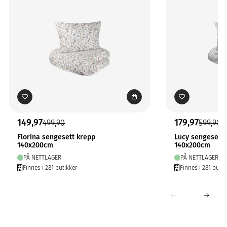
149,97
179,97
499,90
599,90
Florina sengesett krepp
Lucy sengesett 
140x200cm
140x200cm
PÅ NETTLAGER
PÅ NETTLAGER
Finnes i 281 butikker
Finnes i 281 butik