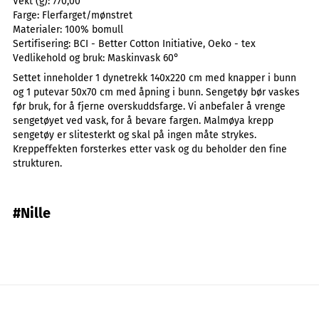
Vekt (g):
770,00
Farge:
Flerfarget/mønstret
Materialer:
100% bomull
Sertifisering:
BCI - Better Cotton Initiative, Oeko - tex
Vedlikehold og bruk:
Maskinvask 60°
Settet inneholder 1 dynetrekk 140x220 cm med knapper i bunn
og 1 putevar 50x70 cm med åpning i bunn. Sengetøy bør vaskes
før bruk, for å fjerne overskuddsfarge. Vi anbefaler å vrenge
sengetøyet ved vask, for å bevare fargen. Malmøya krepp
sengetøy er slitesterkt og skal på ingen måte strykes.
Kreppeffekten forsterkes etter vask og du beholder den fine
strukturen.
#Nille