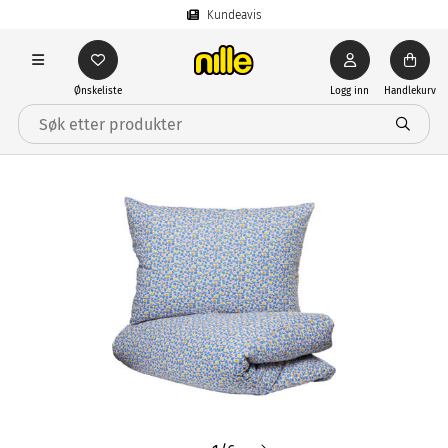
Kundeavis
Ønskeliste
Logg inn
Handlekurv