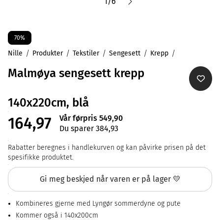
1
/
6
70%
Nille
Produkter
Tekstiler
Sengesett
Krepp
Malmøya sengesett krepp
140x220cm, blå
Vår førpris 549,90
164,97
Du sparer 384,93
Rabatter beregnes i handlekurven og kan påvirke prisen på det
spesifikke produktet.
Gi meg beskjed når varen er på lager 💛
Kombineres gjerne med Lyngør sommerdyne og pute
Kommer også i 140x200cm