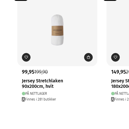
99,95
199,90
149,95
2
Jersey Stretchlaken
Jersey S
90x200cm, hvit
180x200
PÅ NETTLAGER
PÅ NETTL
Finnes i 281 butikker
Finnes i 2