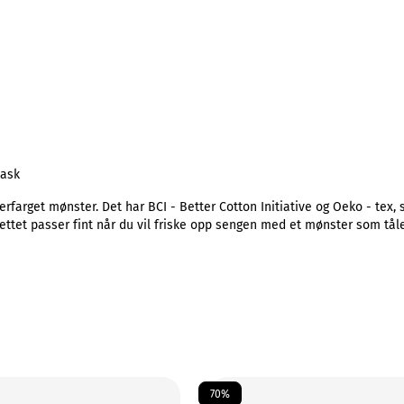
vask
farget mønster. Det har BCI - Better Cotton Initiative og Oeko - tex, s
esettet passer fint når du vil friske opp sengen med et mønster som t
70%