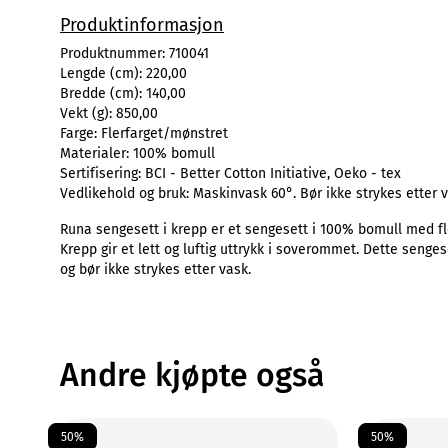
Produktinformasjon
Produktnummer:
710041
Lengde (cm):
220,00
Bredde (cm):
140,00
Vekt (g):
850,00
Farge:
Flerfarget/mønstret
Materialer:
100% bomull
Sertifisering:
BCI - Better Cotton Initiative, Oeko - tex
Vedlikehold og bruk:
Maskinvask 60°. Bør ikke strykes etter 
Runa sengesett i krepp er et sengesett i 100% bomull med fler
Krepp gir et lett og luftig uttrykk i soverommet. Dette seng
og bør ikke strykes etter vask.
Andre kjøpte også
50%
50%