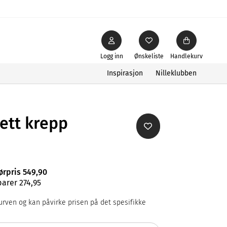
Logg inn
Ønskeliste
Handlekurv
Inspirasjon
Nilleklubben
ett krepp
ørpris 549,90
parer 274,95
rven og kan påvirke prisen på det spesifikke