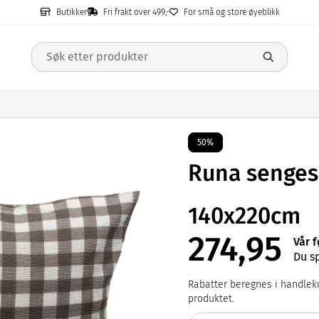
Butikker
Fri frakt over 499,-
For små og store øyeblikk
50%
Runa senges
140x220cm
274,95
Vår f
Du s
Rabatter beregnes i handleku
produktet.