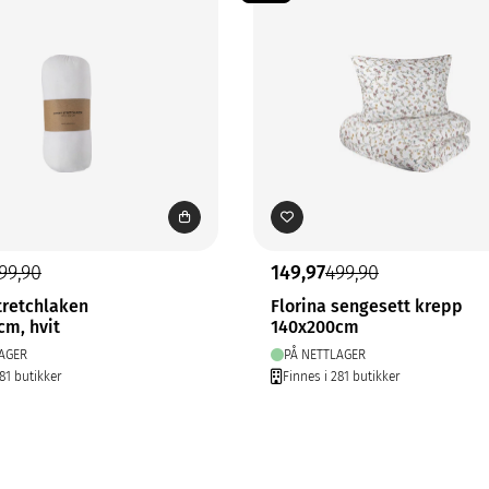
99,90
149,97
499,90
tretchlaken
Florina sengesett krepp
cm, hvit
140x200cm
AGER
PÅ NETTLAGER
81 butikker
Finnes i 281 butikker