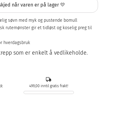
kjed når varen er på lager 💛
gelig søvn med myk og pustende bomull
sk rutemønster gir et tidløst og koselig preg til
for hverdagsbruk
 krepp som er enkelt å vedlikeholde.
499,00 inntil gratis frakt!
ER