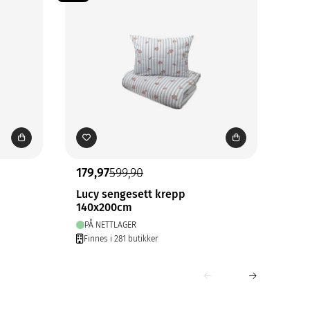
179,97
599,90
149
Lucy sengesett krepp
Ine
140x200cm
140
PÅ NETTLAGER
PÅ
Finnes i 281 butikker
Fin