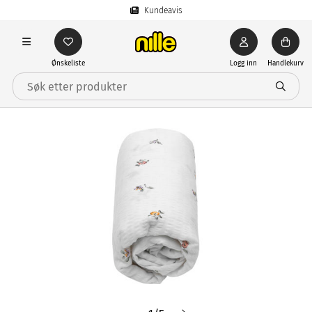
Kundeavis
Ønskeliste
Logg inn
Handlekurv