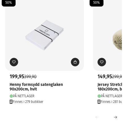
50%
50%
199,95
149,95
399,90
299,90
Henny formsydd satenglaken
Jersey Stretchl
90x200cm, hvit
180x200cm, bei
PÅ NETTLAGER
PÅ NETTLAGER
Finnes i 279 butikker
Finnes i 281 butik