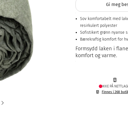
Gi meg bes
Sov komfortabelt med lake
resirkulert polyester
Sofistikert grønn nyanse s
Bærekraftig komfort for hv
Formsydd laken i flane
komfort og varme.
IKKE PÅ NETTLAG
Finnes i 268 buti