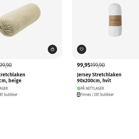
99,90
99,95
199,90
tretchlaken
Jersey Stretchlaken
cm, beige
90x200cm, hvit
AGER
PÅ NETTLAGER
81 butikker
Finnes i 281 butikker