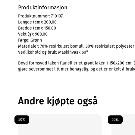
Produktinformasjon
Produktnummer:
710197
Lengde (cm):
200,00
Bredde (cm):
150,00
Vekt (g):
900,00
Farge:
Grønn
Materialer:
70% resirkulert bomull, 30% resirkulert polyester
Vedlikehold og bruk:
Maskinvask 60°
Boyd formsydd laken flanell er et grønt laken i 150x200 cm. D
gjøre soverommet litt mer behagelig, og det er enkelt å bruke
Andre kjøpte også
50%
50%