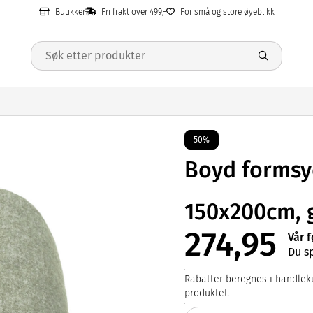
Butikker
Fri frakt over 499,-
For små og store øyeblikk
50%
Boyd formsyd
150x200cm, 
274,95
Vår f
Du s
Rabatter beregnes i handleku
produktet.