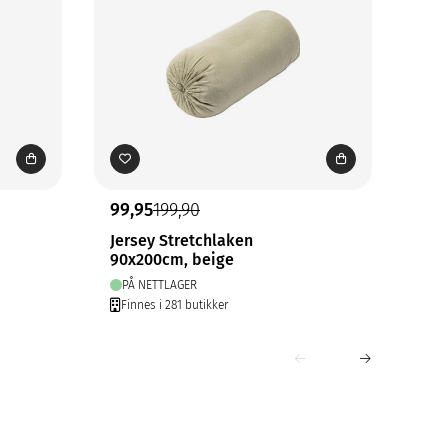
99,95
199,90
149
Jersey Stretchlaken
Jer
90x200cm, beige
180
PÅ NETTLAGER
PÅ
Finnes i 281 butikker
Fin