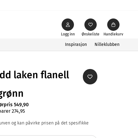
Logg inn
Ønskeliste
Handlekurv
Inspirasjon
Nilleklubben
d laken flanell
grønn
ørpris 549,90
parer 274,95
rven og kan påvirke prisen på det spesifikke