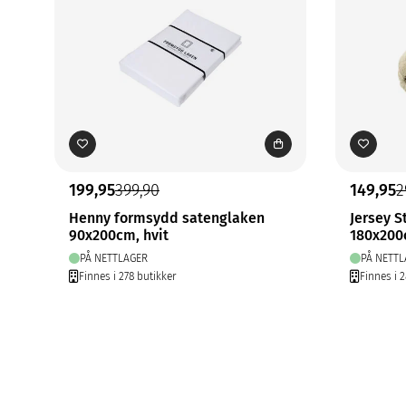
199,95
399,90
149,95
2
Henny formsydd satenglaken
Jersey S
90x200cm, hvit
180x200
PÅ NETTLAGER
PÅ NETTL
Finnes i 278 butikker
Finnes i 2