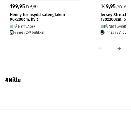
199,95
149,95
399,90
299,90
Henny formsydd satenglaken
Jersey Stretchl
90x200cm, hvit
180x200cm, bei
PÅ NETTLAGER
PÅ NETTLAGER
Finnes i 279 butikker
Finnes i 281 butik
#Nille