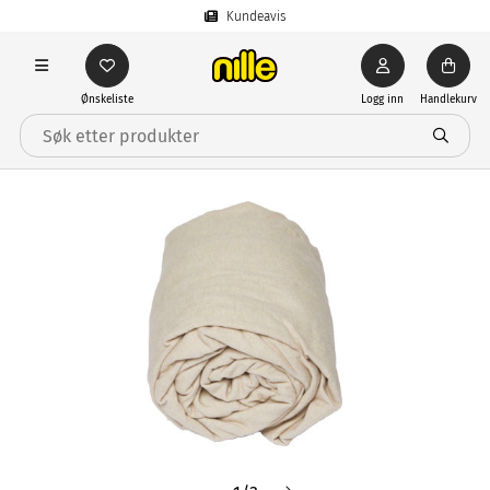
Kundeavis
Ønskeliste
Logg inn
Handlekurv