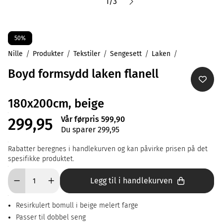
1
/
3
50%
Nille
Produkter
Tekstiler
Sengesett
Laken
Boyd formsydd laken flanell
180x200cm, beige
Vår førpris 599,90
299,95
Du sparer 299,95
Rabatter beregnes i handlekurven og kan påvirke prisen på det
spesifikke produktet.
Legg til i handlekurven
Resirkulert bomull i beige melert farge
Passer til dobbel seng