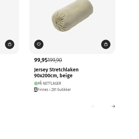
99,95
199,90
149
Jersey Stretchlaken
Jer
90x200cm, beige
180
PÅ NETTLAGER
PÅ
Finnes i 281 butikker
Fin