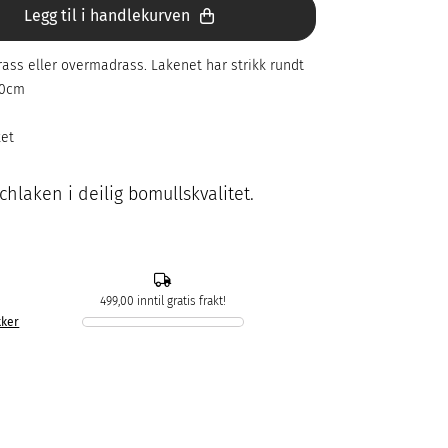
Legg til i handlekurven
ss eller overmadrass. Lakenet har strikk rundt
30cm
ket
hlaken i deilig bomullskvalitet.
499,00 inntil gratis frakt!
kker