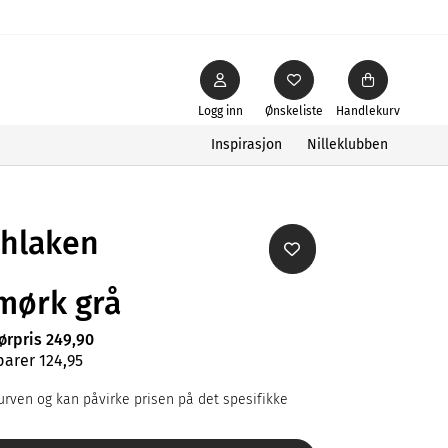
Logg inn
Ønskeliste
Handlekurv
Inspirasjon
Nilleklubben
chlaken
mørk grå
førpris 249,90
parer 124,95
rven og kan påvirke prisen på det spesifikke