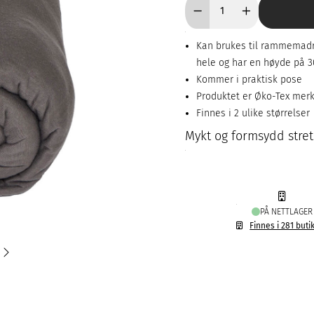
Kan brukes til rammemadra
hele og har en høyde på 
Kommer i praktisk pose
Produktet er Øko-Tex mer
Finnes i 2 ulike størrelser
Mykt og formsydd stretc
PÅ NETTLAGER
Finnes i 281 buti