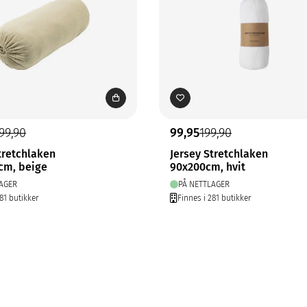
99,90
99,95
199,90
tretchlaken
Jersey Stretchlaken
cm, beige
90x200cm, hvit
AGER
PÅ NETTLAGER
81 butikker
Finnes i 281 butikker