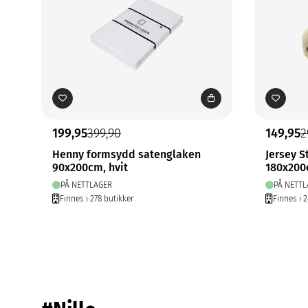
199,95
399,90
149,95
2
Henny formsydd satenglaken
Jersey S
90x200cm, hvit
180x200
PÅ NETTLAGER
PÅ NETTL
Finnes i 278 butikker
Finnes i 2