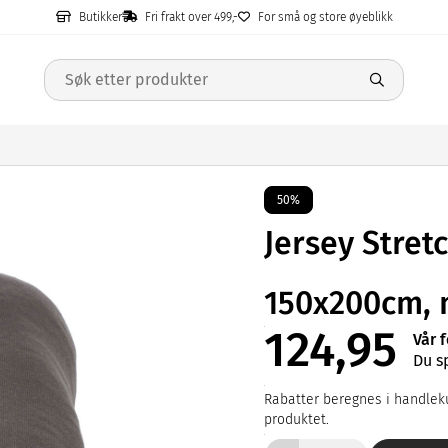
Butikker
Fri frakt over 499,-
For små og store øyeblikk
50%
Jersey Stret
150x200cm, 
124,95
Vår 
Du s
Rabatter beregnes i handleku
produktet.