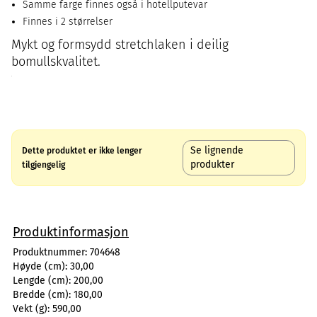
Samme farge finnes også i hotellputevar
Finnes i 2 størrelser
Mykt og formsydd stretchlaken i deilig
bomullskvalitet.
Se lignende
Dette produktet er ikke lenger
produkter
tilgjengelig
Produktinformasjon
Produktnummer:
704648
Høyde (cm):
30,00
Lengde (cm):
200,00
Bredde (cm):
180,00
Vekt (g):
590,00