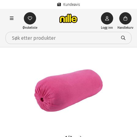
Kundeavis
Ønskeliste
Logg inn
Handlekurv