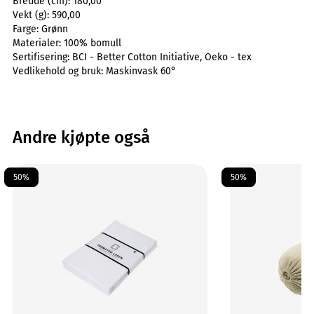
Bredde (cm):
180,00
Vekt (g):
590,00
Farge:
Grønn
Materialer:
100% bomull
Sertifisering:
BCI - Better Cotton Initiative, Oeko - tex
Vedlikehold og bruk:
Maskinvask 60°
Andre kjøpte også
50%
50%