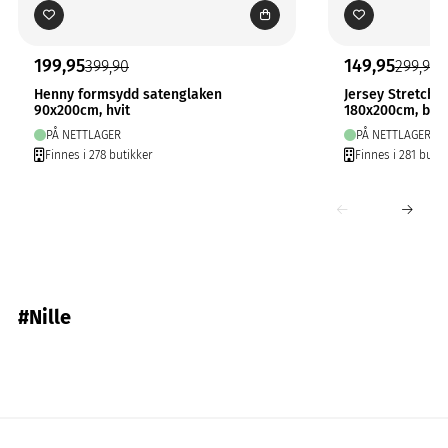
199,95
149,95
399,90
299,90
Henny formsydd satenglaken
Jersey Stretchl
90x200cm, hvit
180x200cm, bei
PÅ NETTLAGER
PÅ NETTLAGER
Finnes i 278 butikker
Finnes i 281 butik
#Nille