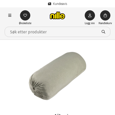
Kundeavis
Ønskeliste
Logg inn
Handlekurv