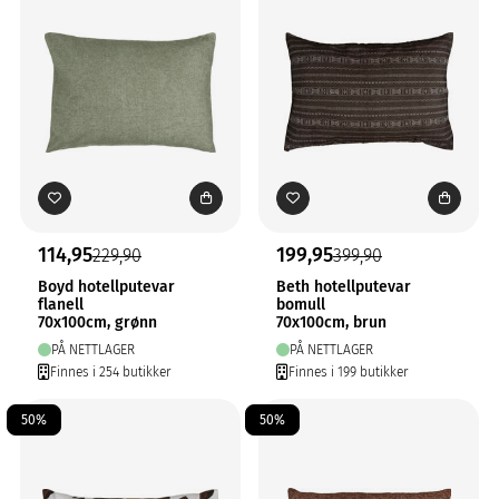
114,95
199,95
229,90
399,90
Boyd hotellputevar
Beth hotellputevar
flanell
bomull
70x100cm, grønn
70x100cm, brun
PÅ NETTLAGER
PÅ NETTLAGER
Finnes i 254 butikker
Finnes i 199 butikker
50%
50%