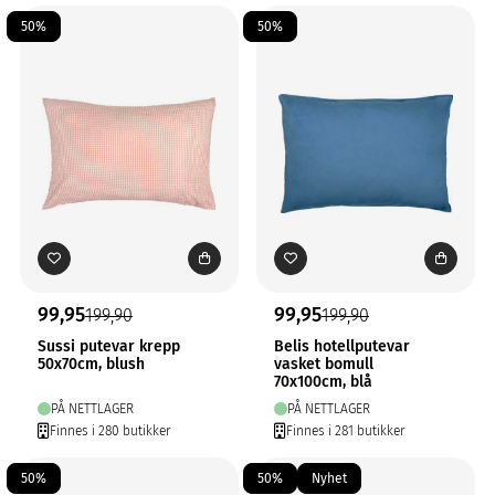
50%
50%
99,95
99,95
199,90
199,90
Sussi putevar krepp
Belis hotellputevar
50x70cm, blush
vasket bomull
70x100cm, blå
PÅ NETTLAGER
PÅ NETTLAGER
Finnes i 280 butikker
Finnes i 281 butikker
50%
50%
Nyhet