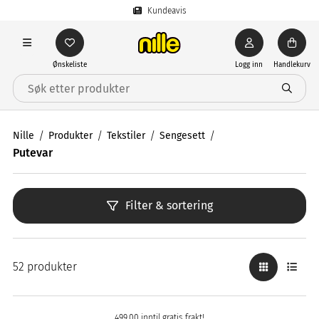
Kundeavis
Ønskeliste
Logg inn
Handlekurv
Nille
Produkter
Tekstiler
Sengesett
Putevar
Filter & sortering
52 produkter
499,00 inntil gratis frakt!