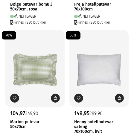
Bølge putevar bomull
Freja hotellputevar
50x70cm, rosa
70x100cm
PÅ NETTLAGER
PÅ NETTLAGER
Finnes i 280 butikker
Finnes i 280 butikker
70%
50%
104,97
149,95
349,90
299,90
Marion putevar
Henny hotellputevar
50x70cm
sateng
70x100cm, hvit