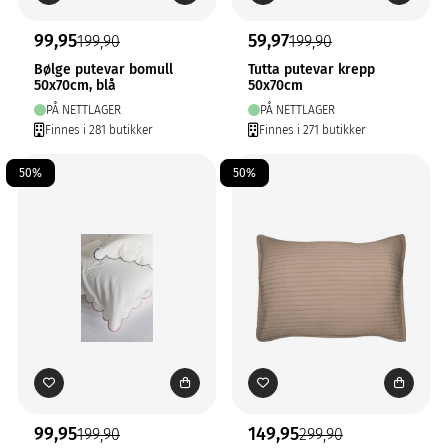
99,95
59,97
199,90
199,90
Bølge putevar bomull
Tutta putevar krepp
50x70cm, blå
50x70cm
PÅ NETTLAGER
PÅ NETTLAGER
Finnes i 281 butikker
Finnes i 271 butikker
50%
50%
99,95
149,95
199,90
299,90