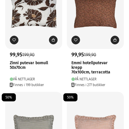
99,95
99,95
199,90
199,90
Zinni putevar bomull
Emmi hotellputevar
50x70cm
krepp
70x100cm, terracotta
PÅ NETTLAGER
PÅ NETTLAGER
Finnes i 199 butikker
Finnes i 277 butikker
50%
50%