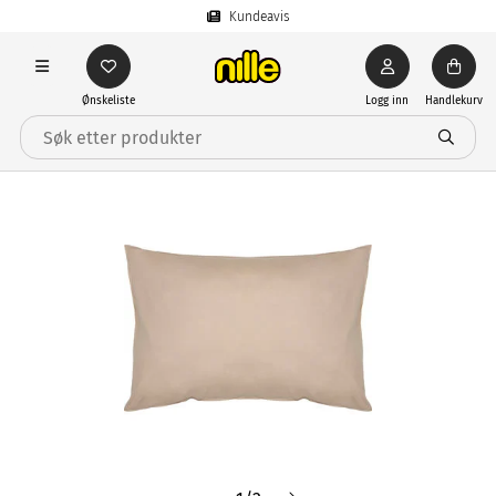
Kundeavis
Ønskeliste
Logg inn
Handlekurv