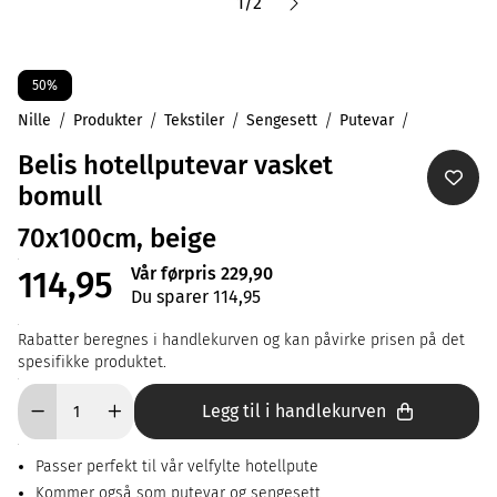
1
/
2
50%
Nille
Produkter
Tekstiler
Sengesett
Putevar
Belis hotellputevar vasket
bomull
70x100cm, beige
Vår førpris 229,90
114,95
Du sparer 114,95
Rabatter beregnes i handlekurven og kan påvirke prisen på det
spesifikke produktet.
Legg til i handlekurven
Passer perfekt til vår velfylte hotellpute
Kommer også som putevar og sengesett