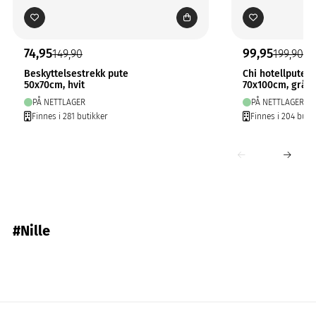
74,95
99,95
149,90
199,90
Beskyttelsestrekk pute
Chi hotellputev
50x70cm, hvit
70x100cm, grå
PÅ NETTLAGER
PÅ NETTLAGER
Finnes i 281 butikker
Finnes i 204 buti
#Nille