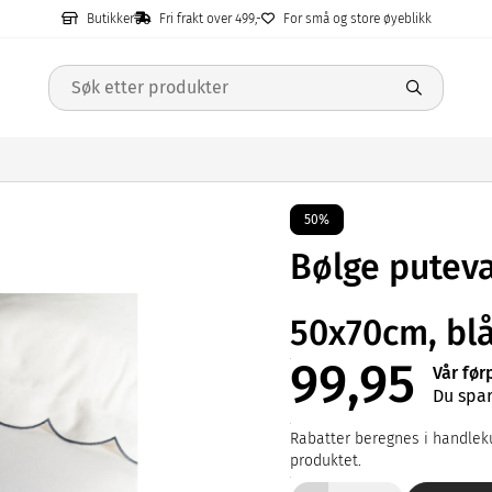
Butikker
Fri frakt over 499,-
For små og store øyeblikk
50%
Bølge putev
50x70cm, bl
99,95
Vår før
Du spar
Rabatter beregnes i handleku
produktet.