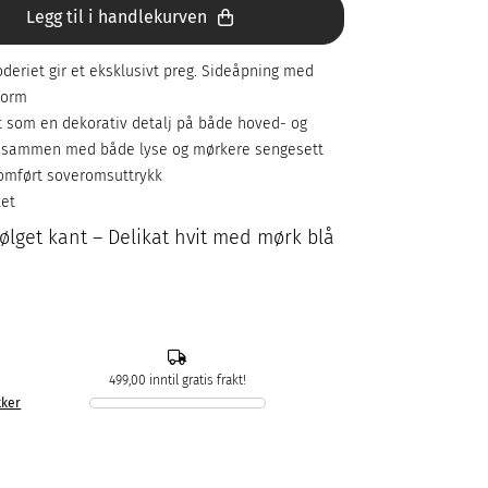
Legg til i handlekurven
oderiet gir et eksklusivt preg. Sideåpning med
form
t som en dekorativ detalj på både hoved- og
t sammen med både lyse og mørkere sengesett
nomført soveromsuttrykk
ket
lget kant – Delikat hvit med mørk blå
499,00 inntil gratis frakt!
kker