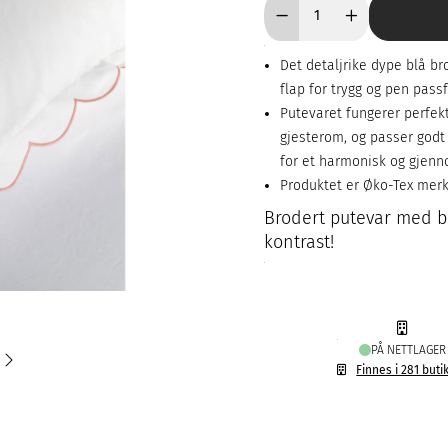
Det detaljrike dype blå br
flap for trygg og pen pass
Putevaret fungerer perfek
gjesterom, og passer god
for et harmonisk og gjen
Produktet er Øko-Tex mer
Brodert putevar med bø
kontrast!
PÅ NETTLAGER
Finnes i 281 buti