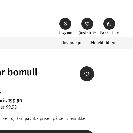
Logg inn
Ønskeliste
Handlekurv
Inspirasjon
Nilleklubben
ar bomull
å
pris 199,90
er 99,95
rven og kan påvirke prisen på det spesifikke