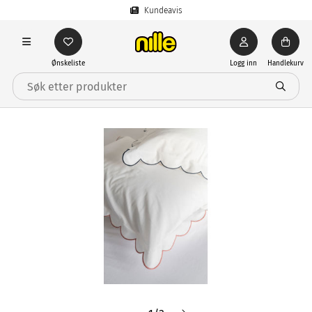
Kundeavis
Ønskeliste
Logg inn
Handlekurv