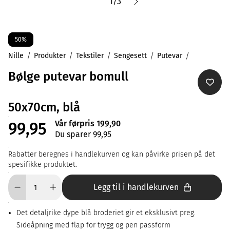
1
/
3
50%
Nille
Produkter
Tekstiler
Sengesett
Putevar
Bølge putevar bomull
50x70cm, blå
Vår førpris 199,90
99,95
Du sparer 99,95
Rabatter beregnes i handlekurven og kan påvirke prisen på det
spesifikke produktet.
Legg til i handlekurven
Det detaljrike dype blå broderiet gir et eksklusivt preg.
Sideåpning med flap for trygg og pen passform