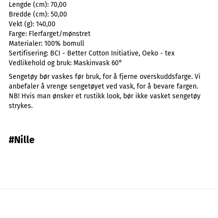
Lengde (cm):
70,00
Bredde (cm):
50,00
Vekt (g):
140,00
Farge:
Flerfarget/mønstret
Materialer:
100% bomull
Sertifisering:
BCI - Better Cotton Initiative, Oeko - tex
Vedlikehold og bruk:
Maskinvask 60°
Sengetøy bør vaskes før bruk, for å fjerne overskuddsfarge. Vi
anbefaler å vrenge sengetøyet ved vask, for å bevare fargen.
NB! Hvis man ønsker et rustikk look, bør ikke vasket sengetøy
strykes.
#Nille