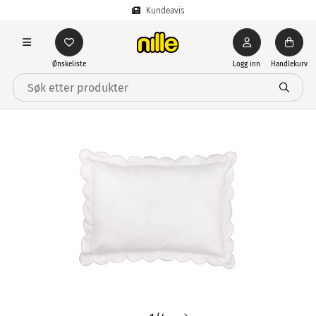
Kundeavis
Ønskeliste
Logg inn
Handlekurv