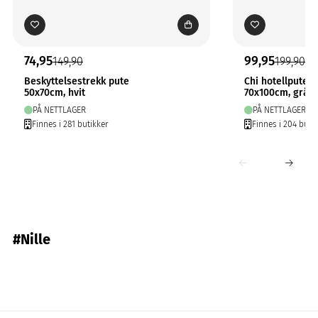
74,95
99,95
149,90
199,90
Beskyttelsestrekk pute
Chi hotellputev
50x70cm, hvit
70x100cm, grå
PÅ NETTLAGER
PÅ NETTLAGER
Finnes i 281 butikker
Finnes i 204 buti
#Nille