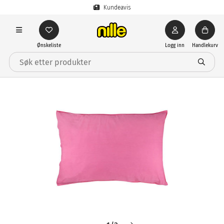
Kundeavis
Ønskeliste
Logg inn
Handlekurv