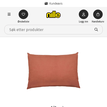
Kundeavis
Ønskeliste
Logg inn
Handlekurv